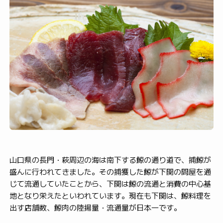
山口県の長門・萩周辺の海は南下する鯨の通り道で、捕鯨が
盛んに行われてきました。その捕獲した鯨が下関の問屋を通
じて流通していたことから、下関は鯨の流通と消費の中心基
地となり栄えたといわれています。現在も下関は、鯨料理を
出す店舗数、鯨肉の陸揚量・流通量が日本一です。