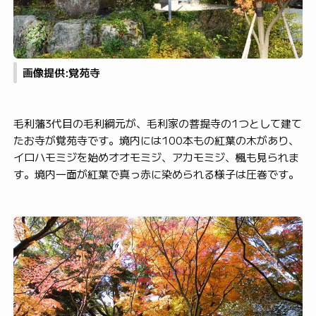
画像提供:覚苑寺
毛利藩3代目の毛利綱元が、毛利家の菩提寺の1つとして建て
たお寺が覚苑寺です。境内には100本もの紅葉の木があり、
イロハモミジを始めオオモミジ、アカモミジ、楓も見られま
す。境内一面が紅葉で真っ赤に染められる様子は圧巻です。