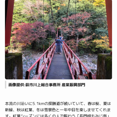
画像提供:萩市川上総合事務所 産業振興部門
本流の川沿いに5.1kmの探勝道が続いていて、春は桜、夏は
新緑、秋は紅葉、冬は雪景色と一年中目を楽しませてくれま
す。紅葉シーズンには多くの人で賑わう「長門峡もみじ祭」