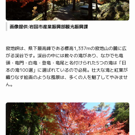
画像提供:岩国市産業振興部観光振興課
寂地峡は、県下最高峰である標高1,337mの寂地山の麓に広
がる渓谷です。渓谷の中には数々の滝があり、なかでも竜
頭・竜門・白竜・登竜・竜尾と名付けられた5つの滝は「日
本の滝100選」に選ばれているので必見。壮大な滝と紅葉が
織りなす絵画のような風景は、多くの人を魅了してやみませ
ん。