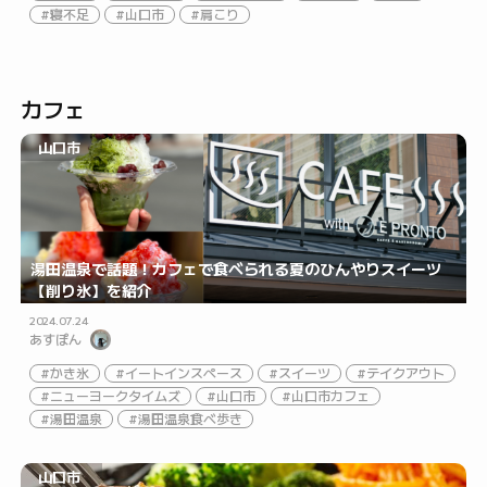
寝不足
山口市
肩こり
カフェ
山口市
湯田温泉で話題！カフェで食べられる夏のひんやりスイーツ
【削り氷】を紹介
2024.07.24
あすぽん
かき氷
イートインスペース
スイーツ
テイクアウト
ニューヨークタイムズ
山口市
山口市カフェ
湯田温泉
湯田温泉食べ歩き
山口市