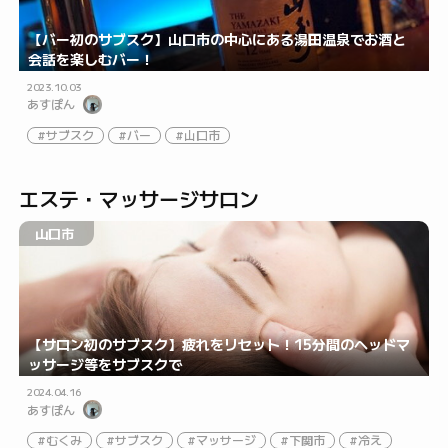
【バー初のサブスク】山口市の中心にある湯田温泉でお酒と
会話を楽しむバー！
2023.10.03
あすぽん
サブスク
バー
山口市
エステ・マッサージサロン
山口市
【サロン初のサブスク】疲れをリセット！15分間のヘッドマ
ッサージ等をサブスクで
2024.04.16
あすぽん
むくみ
サブスク
マッサージ
下関市
冷え