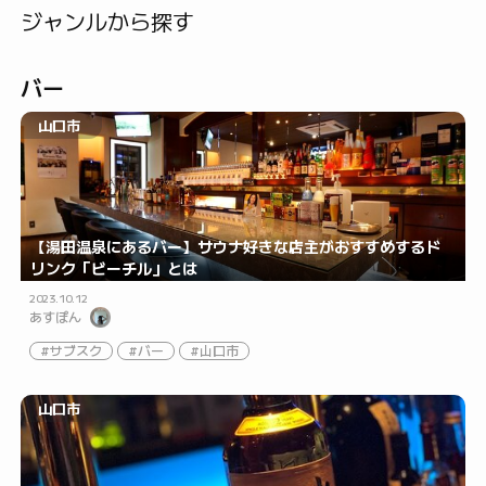
ジャンルから探す
バー
山口市
【湯田温泉にあるバー】サウナ好きな店主がおすすめするド
リンク「ビーチル」とは
2023.10.12
あすぽん
サブスク
バー
山口市
山口市