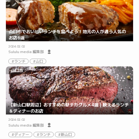
山口市でおいしいランチを食べよう！地元の人が通う人気の
お店6選
2024.02.02
Sululu media 編集部
ランチ
山口
山口市
【新山口駅周辺】おすすめの駅チカグルメ4選｜映えるランチ
＆ディナーのお店
2024.02.02
Sululu media 編集部
ディナー
ランチ
新山口