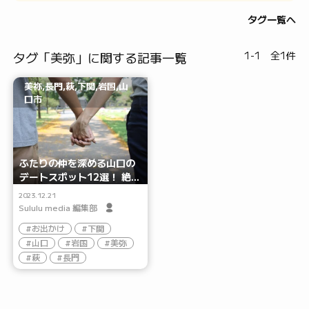
タグ一覧へ
タグ「美弥」に関する記事一覧
1-1 全1件
美祢,長門,萩,下関,岩国,山
口市
ふたりの仲を深める山口の
デートスポット12選！ 絶
景からグルメまで楽しみ尽
2023.12.21
くそう
Sululu media 編集部
お出かけ
下関
山口
岩国
美弥
萩
長門