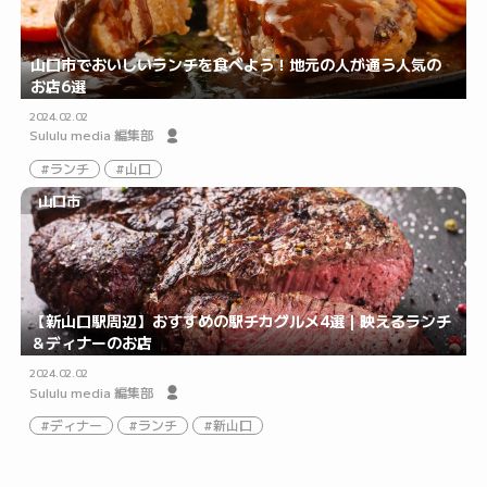
山口市でおいしいランチを食べよう！地元の人が通う人気の
お店6選
2024.02.02
Sululu media 編集部
ランチ
山口
山口市
【新山口駅周辺】おすすめの駅チカグルメ4選｜映えるランチ
＆ディナーのお店
2024.02.02
Sululu media 編集部
ディナー
ランチ
新山口