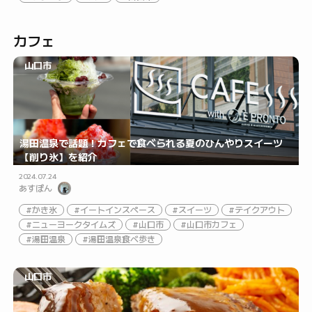
カフェ
山口市
湯田温泉で話題！カフェで食べられる夏のひんやりスイーツ
【削り氷】を紹介
2024.07.24
あすぽん
かき氷
イートインスペース
スイーツ
テイクアウト
ニューヨークタイムズ
山口市
山口市カフェ
湯田温泉
湯田温泉食べ歩き
山口市