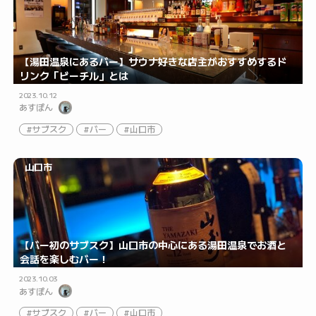
【湯田温泉にあるバー】サウナ好きな店主がおすすめするド
リンク「ビーチル」とは
2023.10.12
あすぽん
サブスク
バー
山口市
山口市
【バー初のサブスク】山口市の中心にある湯田温泉でお酒と
会話を楽しむバー！
2023.10.03
あすぽん
サブスク
バー
山口市