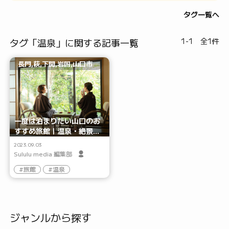
タグ一覧へ
タグ「温泉」に関する記事一覧
1-1 全1件
長門,萩,下関,岩国,山口市
一度は泊まりたい山口のお
すすめ旅館｜温泉・絶景・
料理・雰囲気自慢が勢揃い
2023.09.03
Sululu media 編集部
旅館
温泉
ジャンルから探す