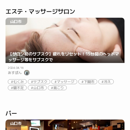
エステ・マッサージサロン
山口市
【サロン初のサブスク】疲れをリセット！15分間のヘッドマ
ッサージ等をサブスクで
2024.04.16
あすぽん
むくみ
サブスク
マッサージ
下関市
冷え
寝不足
山口市
肩こり
バー
山口市