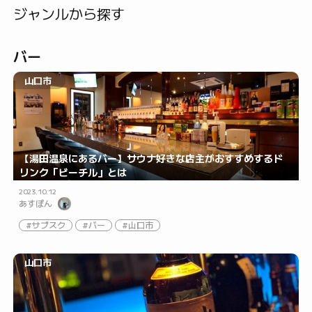
ジャンルから探す
バー
山口市
【湯田温泉にあるバー】サウナ好きな店主がおすすめするド
リンク「ビーチル」とは
2023.10.12
あすぽん
サブスク
バー
山口市
山口市