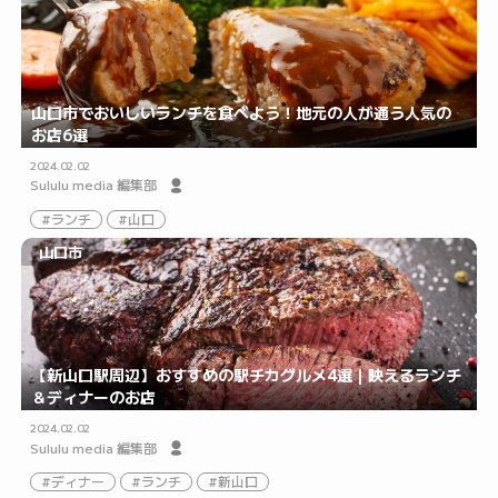
山口市でおいしいランチを食べよう！地元の人が通う人気の
お店6選
2024.02.02
Sululu media 編集部
ランチ
山口
山口市
【新山口駅周辺】おすすめの駅チカグルメ4選｜映えるランチ
＆ディナーのお店
2024.02.02
Sululu media 編集部
ディナー
ランチ
新山口