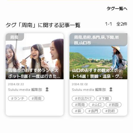
タグ一覧へ
タグ「周南」に関する記事一覧
1-1 全2件
周南
周南,防府,長門,萩,下関,岩
国,山口市
周南市のおすすめランチス
山口のおすすめ観光スポッ
ポット8選！一度は行きた
ト14選！景観・温泉・グル
い名店をジャンル別に紹介
メなど地元の魅力を発見し
2024.02.22
2024.02.02
よう
Sululu media 編集部
Sululu media 編集部
ランチ
周南
お出かけ
下関
周南
山口
岩国
萩
長門
防府