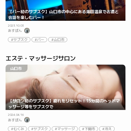
【バー初のサブスク】山口市の中心にある湯田温泉でお酒と
会話を楽しむバー！
2023.10.03
あすぽん
サブスク
バー
山口市
エステ・マッサージサロン
山口市
【サロン初のサブスク】疲れをリセット！15分間のヘッドマ
ッサージ等をサブスクで
2024.04.16
あすぽん
むくみ
サブスク
マッサージ
下関市
冷え