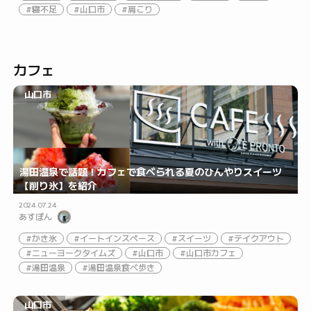
寝不足
山口市
肩こり
カフェ
山口市
湯田温泉で話題！カフェで食べられる夏のひんやりスイーツ
【削り氷】を紹介
2024.07.24
あすぽん
かき氷
イートインスペース
スイーツ
テイクアウト
ニューヨークタイムズ
山口市
山口市カフェ
湯田温泉
湯田温泉食べ歩き
山口市