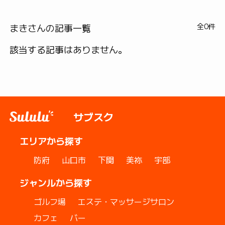
まきさんの記事一覧
全0件
該当する記事はありません。
サブスク
エリアから探す
防府
山口市
下関
美祢
宇部
ジャンルから探す
ゴルフ場
エステ・マッサージサロン
カフェ
バー